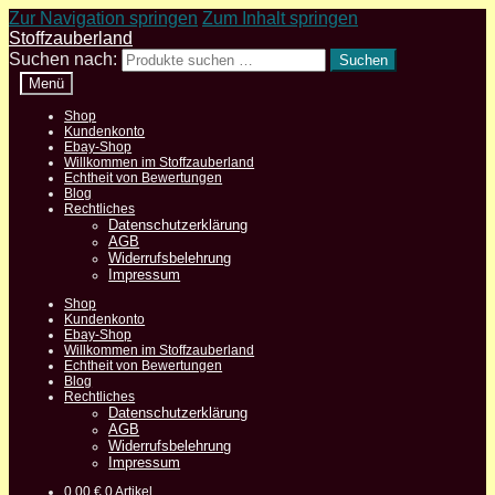
Zur Navigation springen
Zum Inhalt springen
Stoffzauberland
Suchen nach:
Suchen
Menü
Shop
Kundenkonto
Ebay-Shop
Willkommen im Stoffzauberland
Echtheit von Bewertungen
Blog
Rechtliches
Datenschutzerklärung
AGB
Widerrufsbelehrung
Impressum
Shop
Kundenkonto
Ebay-Shop
Willkommen im Stoffzauberland
Echtheit von Bewertungen
Blog
Rechtliches
Datenschutzerklärung
AGB
Widerrufsbelehrung
Impressum
0,00
€
0 Artikel