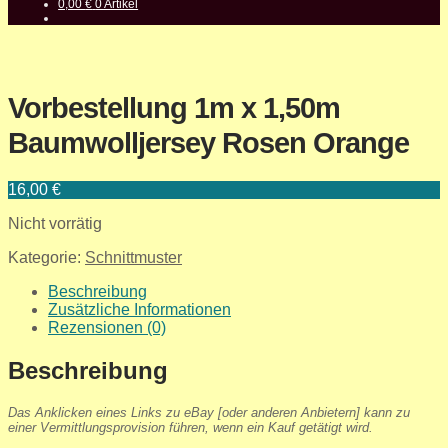
0,00
€
0 Artikel
Vorbestellung 1m x 1,50m
Baumwolljersey Rosen Orange
16,00
€
Nicht vorrätig
Kategorie:
Schnittmuster
Beschreibung
Zusätzliche Informationen
Rezensionen (0)
Beschreibung
Das Anklicken eines Links zu eBay [oder anderen Anbietern] kann zu
einer Vermittlungsprovision führen, wenn ein Kauf getätigt wird.