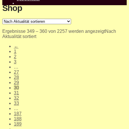
Shop
Ergebnisse 349 – 360 von 2257 werden angezeigt
Nach
Aktualität sortiert
←
1
2
3
…
27
28
29
30
31
32
33
…
187
188
189