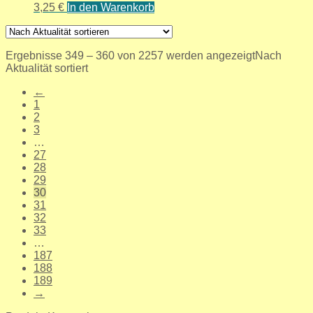
3,25
€
In den Warenkorb
Ergebnisse 349 – 360 von 2257 werden angezeigt
Nach
Aktualität sortiert
←
1
2
3
…
27
28
29
30
31
32
33
…
187
188
189
→