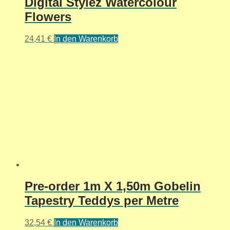
Digital Stylez Watercolour
Flowers
24,41
€
In den Warenkorb
Pre-order 1m X 1,50m Gobelin
Tapestry Teddys per Metre
32,54
€
In den Warenkorb