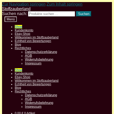
Zur Navigation springen
Zum Inhalt springen
Stoffzauberland
Suchen nach:
Suchen
Menü
Shop
Kundenkonto
Ebay-Shop
Willkommen im Stoffzauberland
Echtheit von Bewertungen
Blog
Rechtliches
Datenschutzerklärung
AGB
Widerrufsbelehrung
Impressum
Shop
Kundenkonto
Ebay-Shop
Willkommen im Stoffzauberland
Echtheit von Bewertungen
Blog
Rechtliches
Datenschutzerklärung
AGB
Widerrufsbelehrung
Impressum
0,00
€
0 Artikel