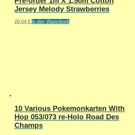
Pre-order 1m X 1,50m Cotton
Jersey Melody Strawberries
26,04
€
In den Warenkorb
10 Various Pokemonkarten With
Hop 053/073 re-Holo Road Des
Champs