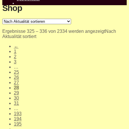
Shop
Ergebnisse 325 – 336 von 2334 werden angezeigt
Nach
Aktualität sortiert
←
1
2
3
…
25
26
27
28
29
30
31
…
193
194
195