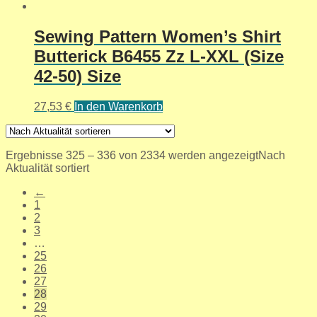
Sewing Pattern Women’s Shirt
Butterick B6455 Zz L-XXL (Size
42-50) Size
27,53
€
In den Warenkorb
Ergebnisse 325 – 336 von 2334 werden angezeigt
Nach
Aktualität sortiert
←
1
2
3
…
25
26
27
28
29