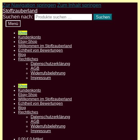
Zur Navigation springen
Zum Inhalt springen
Stoffzauberland
Suchen nach:
Suchen
Menü
Shop
Kundenkonto
Ebay-Shop
Willkommen im Stoffzauberland
Echtheit von Bewertungen
Blog
Rechtliches
Datenschutzerklärung
AGB
Widerrufsbelehrung
Impressum
Shop
Kundenkonto
Ebay-Shop
Willkommen im Stoffzauberland
Echtheit von Bewertungen
Blog
Rechtliches
Datenschutzerklärung
AGB
Widerrufsbelehrung
Impressum
0,00
€
0 Artikel