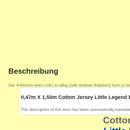
Beschreibung
Das Anklicken eines Links zu eBay [oder anderen Anbietern] kann zu eine
0,47m X 1,50m Cotton Jersey Little Legend 
The description of this item has been automatically translat
Cotto