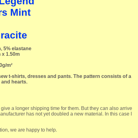
e Legend
rs Mint
racite
, 5% elastane
 x 1.50m
0g/m²
sew t-shirts, dresses and pants. The pattern consists of a
 and hearts.
 give a longer shipping time for them. But they can also arrive
anufacturer has not yet doubled a new material. In this case I
tion, we are happy to help.