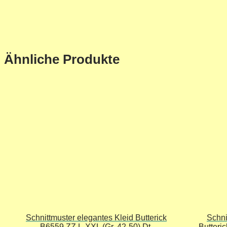
Ähnliche Produkte
Schnittmuster elegantes Kleid Butterick
Schni
B6559 ZZ L-XXL (Gr. 42-50) Dt.
Butteri