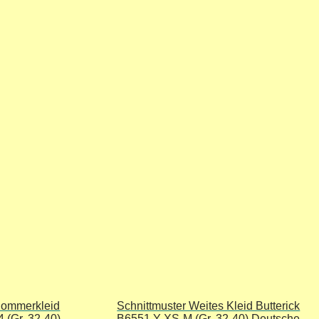
Sommerkleid
Schnittmuster Weites Kleid Butterick
 (Gr. 32-40)
B6551 Y XS-M (Gr. 32-40) Deutsche