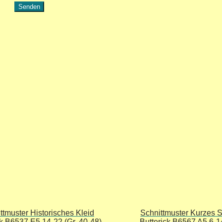
ttmuster Historisches Kleid
Schnittmuster Kurzes 
ck B6537 E5 14-22 (Gr. 40-48)
Butterick B6567 A5 6-14