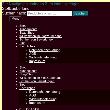
Zur Navigation springen
Zum Inhalt springen
Stoffzauberland
Suchen nach:
Suchen
Menü
Shop
Kundenkonto
Ebay-Shop
Willkommen im Stoffzauberland
Echtheit von Bewertungen
Blog
Rechtliches
Datenschutzerklärung
AGB
Widerrufsbelehrung
Impressum
Shop
Kundenkonto
Ebay-Shop
Willkommen im Stoffzauberland
Echtheit von Bewertungen
Blog
Rechtliches
Datenschutzerklärung
AGB
Widerrufsbelehrung
Impressum
0,00
€
0 Artikel