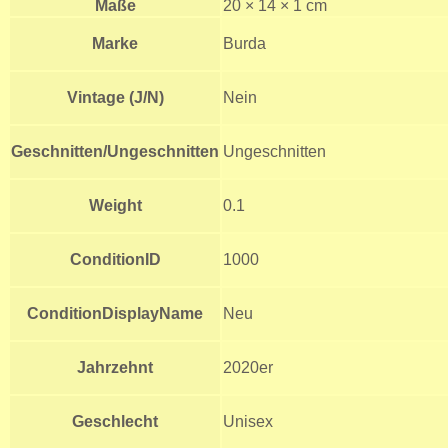
Maße
20 × 14 × 1 cm
Marke
Burda
Vintage (J/N)
Nein
Geschnitten/Ungeschnitten
Ungeschnitten
Weight
0.1
ConditionID
1000
ConditionDisplayName
Neu
Jahrzehnt
2020er
Geschlecht
Unisex